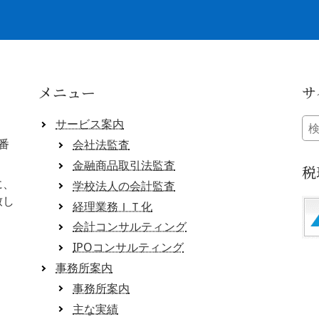
メニュー
サ
検
サービス案内
索:
番
会社法監査
金融商品取引法監査
税
に、
学校法人の会計監査
致し
経理業務ＩＴ化
会計コンサルティング
IPOコンサルティング
事務所案内
事務所案内
主な実績